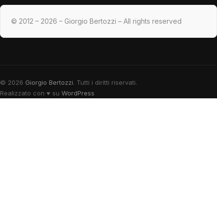
© 2012 – 2026 – Giorgio Bertozzi – All rights reserved
© 2026
Giorgio Bertozzi
. Tutti i diritti riservati.
Realizzato con
♥
su
WordPress