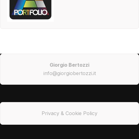
Giorgio Bertozzi
info@giorgiobertozzi.it
Privacy & Cookie Policy