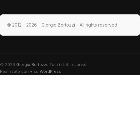
© 2012 – 2026 – Giorgio Bertozzi – All rights reserved
© 2026
Giorgio Bertozzi
. Tutti i diritti riservati.
Realizzato con
♥
su
WordPress