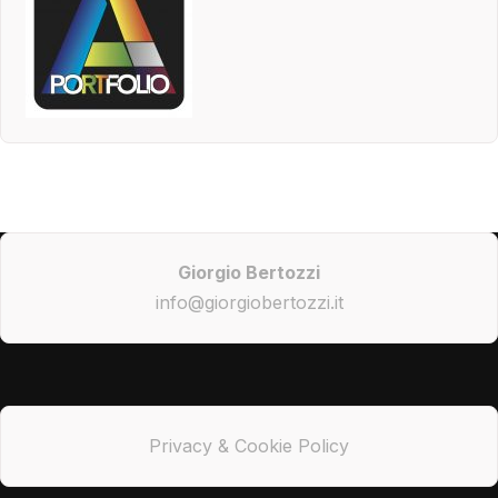
Giorgio Bertozzi
info@giorgiobertozzi.it
Privacy & Cookie Policy