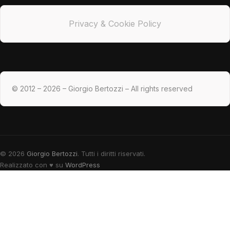
Privacy & Cookie Policy
© 2012 – 2026 – Giorgio Bertozzi – All rights reserved
© 2026
Giorgio Bertozzi
. Tutti i diritti riservati.
Realizzato con
♥
su
WordPress