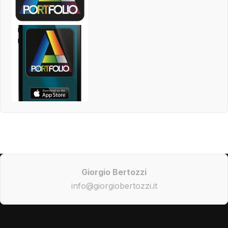
Giorgio Bertozzi
info@giorgiobertozzi.it