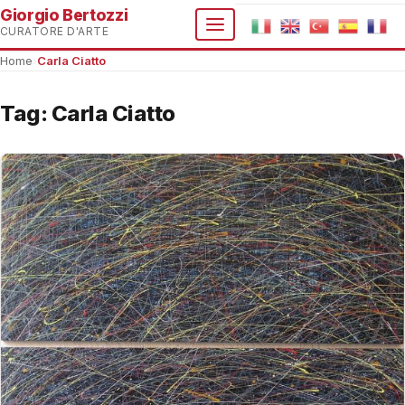
Giorgio Bertozzi
CURATORE D'ARTE
Home
›
Carla Ciatto
Tag:
Carla Ciatto