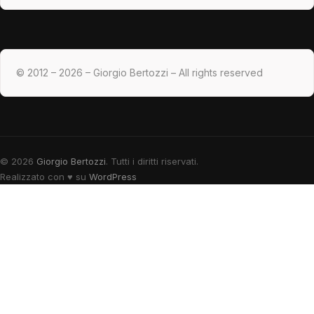
© 2012 – 2026 – Giorgio Bertozzi – All rights reserved
© 2026
Giorgio Bertozzi
. Tutti i diritti riservati.
Realizzato con
♥
su
WordPress