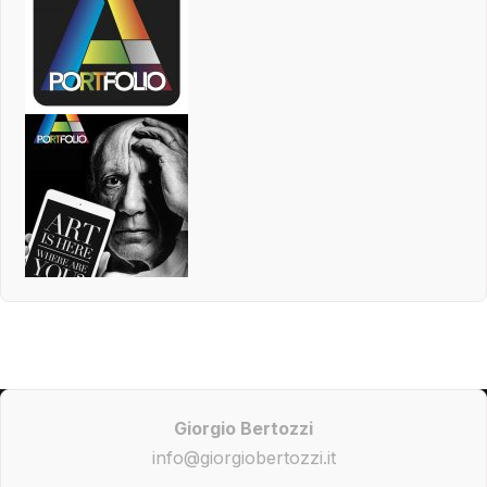
Giorgio Bertozzi
info@giorgiobertozzi.it