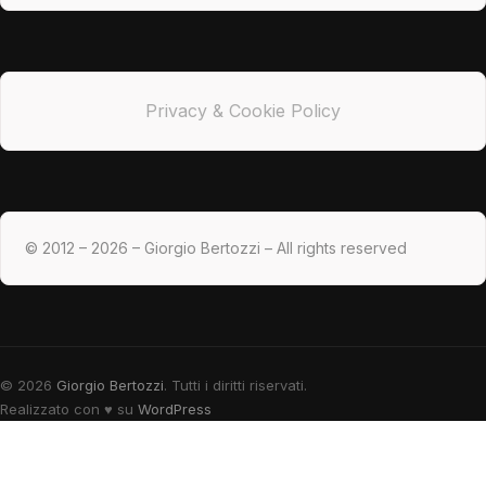
Privacy & Cookie Policy
© 2012 – 2026 – Giorgio Bertozzi – All rights reserved
© 2026
Giorgio Bertozzi
. Tutti i diritti riservati.
Realizzato con
♥
su
WordPress