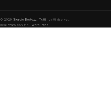
© 2026
Giorgio Bertozzi
. Tutti i diritti riservati.
Realizzato con
♥
su
WordPress