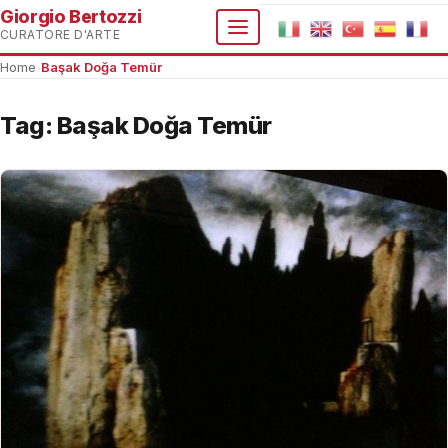
Giorgio Bertozzi
CURATORE D'ARTE
Home
›
Başak Doğa Temür
Tag:
Başak Doğa Temür