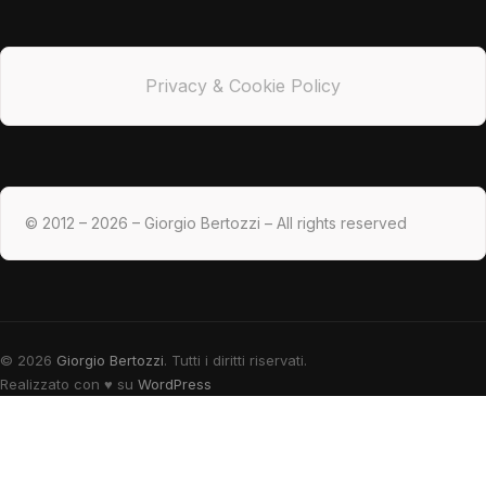
Privacy & Cookie Policy
© 2012 – 2026 – Giorgio Bertozzi – All rights reserved
© 2026
Giorgio Bertozzi
. Tutti i diritti riservati.
Realizzato con
♥
su
WordPress