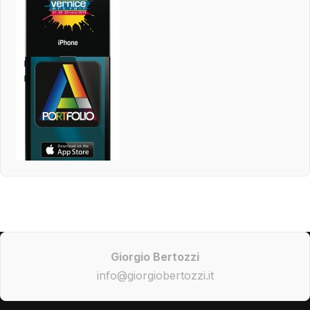
Giorgio Bertozzi
info@giorgiobertozzi.it