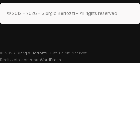
© 2012 – 2026 – Giorgio Bertozzi – All rights reserved
© 2026
Giorgio Bertozzi
. Tutti i diritti riservati.
Realizzato con
♥
su
WordPress