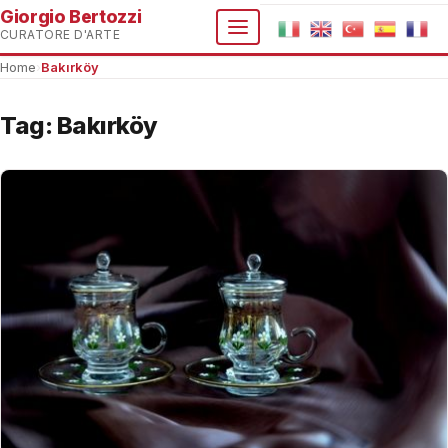
Giorgio Bertozzi
CURATORE D'ARTE
Home
›
Bakırköy
Tag:
Bakırköy