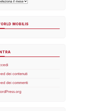
rchivi
ORLD MOBILIS
NTRA
ccedi
eed dei contenuti
eed dei commenti
ordPress.org