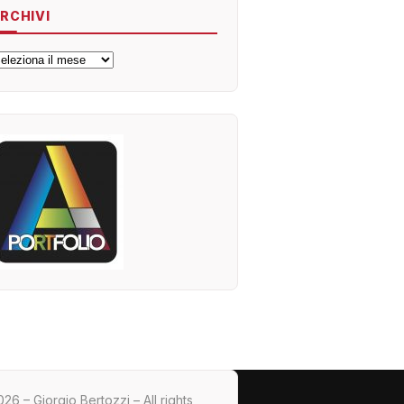
RCHIVI
rchivi
26 – Giorgio Bertozzi – All rights