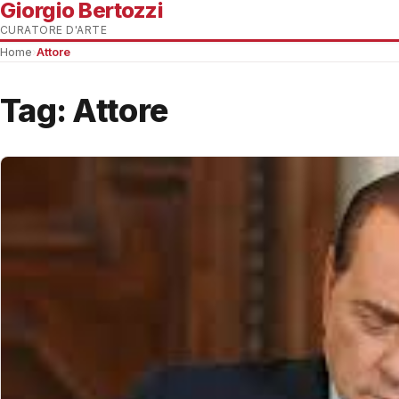
Giorgio Bertozzi
CURATORE D'ARTE
Home
›
Attore
Tag:
Attore