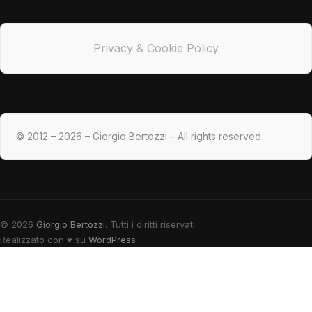
Privacy & Cookie Policy
© 2012 – 2026 – Giorgio Bertozzi – All rights reserved
© 2026
Giorgio Bertozzi
. Tutti i diritti riservati.
Realizzato con
♥
su
WordPress