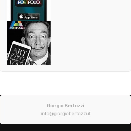
Giorgio Bertozzi
info@giorgiobertozzi.it