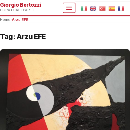
Giorgio Bertozzi
CURATORE D'ARTE
Home
›
Arzu EFE
Tag:
Arzu EFE