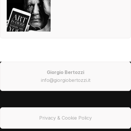
Giorgio Bertozzi
info@giorgiobertozzi.it
Privacy & Cookie Policy