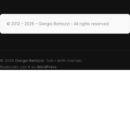
© 2012 – 2026 – Giorgio Bertozzi – All rights reserved
© 2026
Giorgio Bertozzi
. Tutti i diritti riservati.
Realizzato con
♥
su
WordPress