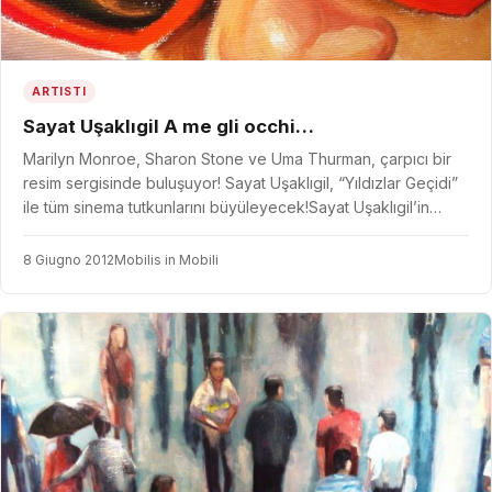
ARTISTI
Sayat Uşaklıgil A me gli occhi…
Marilyn Monroe, Sharon Stone ve Uma Thurman, çarpıcı bir
resim sergisinde buluşuyor! Sayat Uşaklıgil, “Yıldızlar Geçidi”
ile tüm sinema tutkunlarını büyüleyecek!Sayat Uşaklıgil’in…
8 Giugno 2012
Mobilis in Mobili