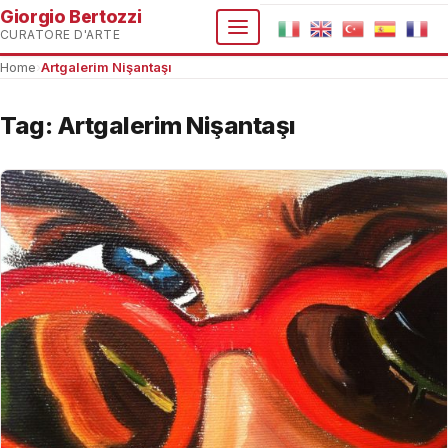
Giorgio Bertozzi
CURATORE D'ARTE
Home
›
Artgalerim Nişantaşı
Tag:
Artgalerim Nişantaşı