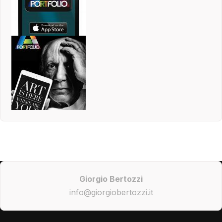
Giorgio Bertozzi
info@giorgiobertozzi.it