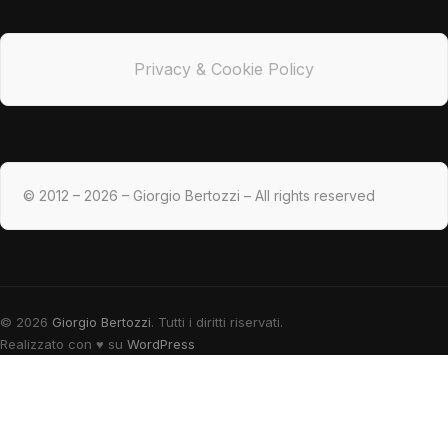
Privacy & Cookie Policy
© 2012 – 2026 – Giorgio Bertozzi – All rights reserved
© 2026
Giorgio Bertozzi
. Tutti i diritti riservati.
Realizzato con
♥
su
WordPress