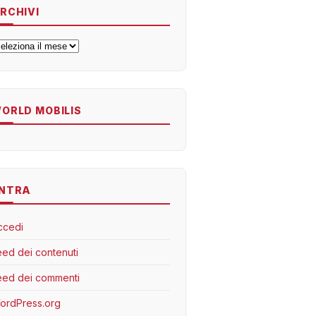
RCHIVI
rchivi
ORLD MOBILIS
NTRA
ccedi
eed dei contenuti
eed dei commenti
ordPress.org