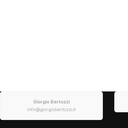
Giorgio Bertozzi
info@giorgiobertozzi.it