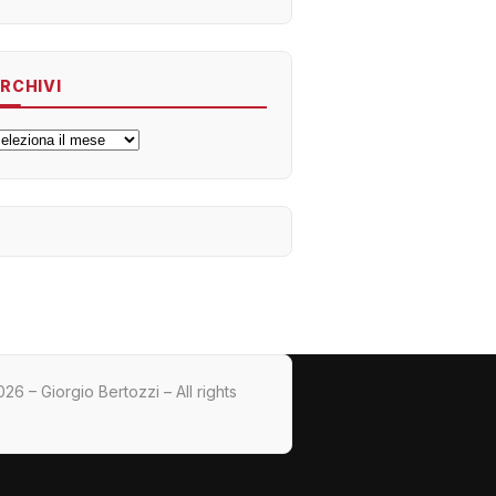
RCHIVI
rchivi
26 – Giorgio Bertozzi – All rights