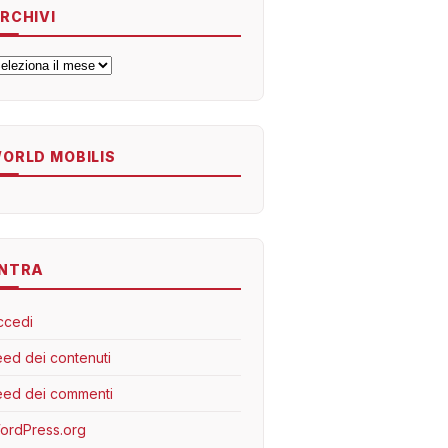
RCHIVI
rchivi
ORLD MOBILIS
NTRA
ccedi
eed dei contenuti
eed dei commenti
ordPress.org