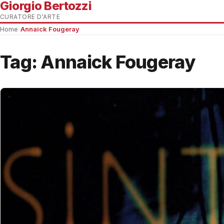
Giorgio Bertozzi
CURATORE D'ARTE
Home
›
Annaick Fougeray
Tag:
Annaick Fougeray