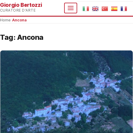
Giorgio Bertozzi
CURATORE D'ARTE
Home
›
Ancona
Tag:
Ancona