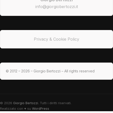
info@giorgiobertozzi.it
Privacy & Cookie Policy
© 2012 – 2026 – Giorgio Bertozzi – All rights reserved
© 2026
Giorgio Bertozzi
. Tutti i diritti riservati.
Realizzato con
♥
su
WordPress