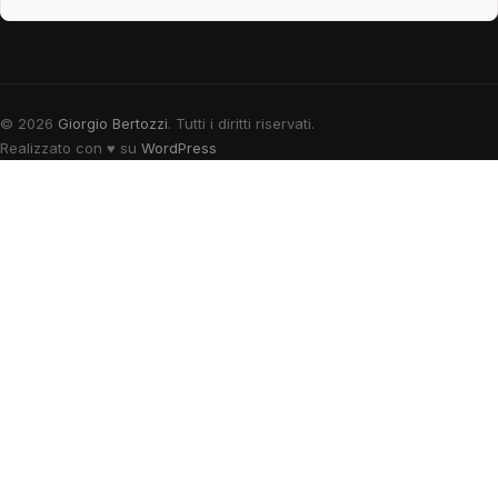
© 2026
Giorgio Bertozzi
. Tutti i diritti riservati.
Realizzato con
♥
su
WordPress