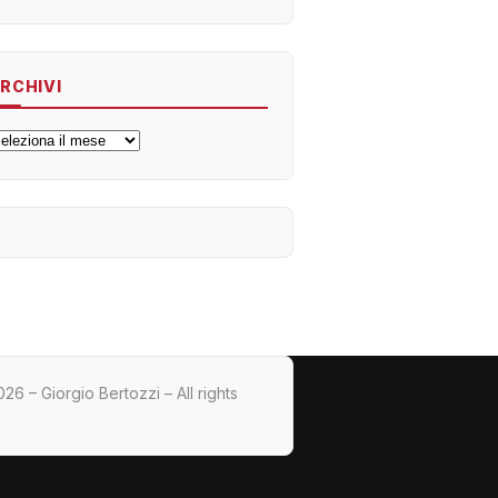
RCHIVI
rchivi
26 – Giorgio Bertozzi – All rights