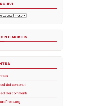
RCHIVI
rchivi
ORLD MOBILIS
NTRA
ccedi
eed dei contenuti
eed dei commenti
ordPress.org