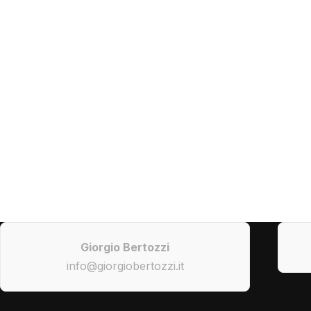
Giorgio Bertozzi
info@giorgiobertozzi.it