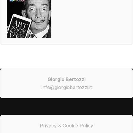
Giorgio Bertozzi
info@giorgiobertozzi.it
Privacy & Cookie Policy