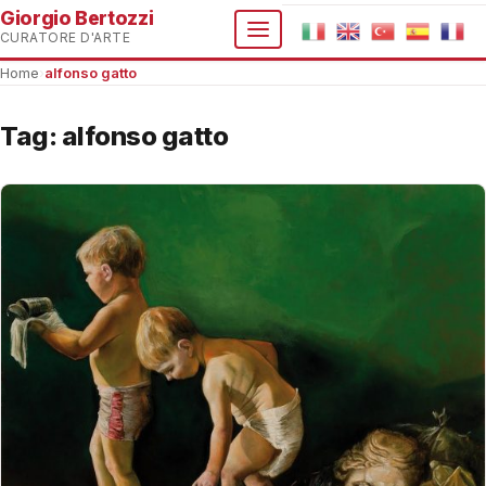
Giorgio Bertozzi
CURATORE D'ARTE
Home
›
alfonso gatto
Tag:
alfonso gatto