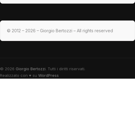
© 2012 – 2026 – Giorgio Bertozzi – All rights reserved
© 2026
Giorgio Bertozzi
. Tutti i diritti riservati.
Realizzato con
♥
su
WordPress