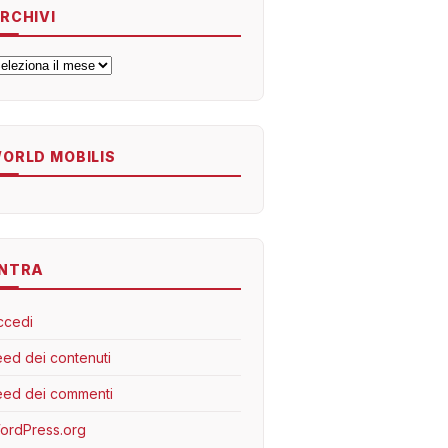
RCHIVI
rchivi
ORLD MOBILIS
NTRA
ccedi
eed dei contenuti
eed dei commenti
ordPress.org