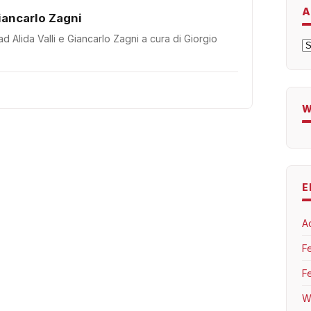
A
 e Giancarlo Zagni
 Alida Valli e Giancarlo Zagni a cura di Giorgio
A
W
E
A
F
F
W