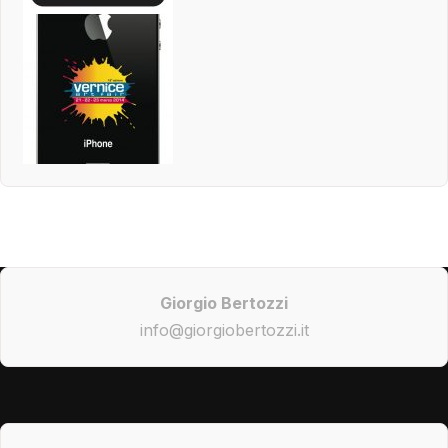
Giorgio Bertozzi
info@giorgiobertozzi.it