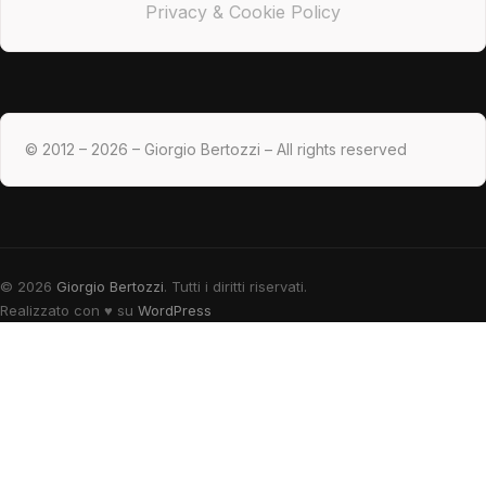
Privacy & Cookie Policy
© 2012 – 2026 – Giorgio Bertozzi – All rights reserved
© 2026
Giorgio Bertozzi
. Tutti i diritti riservati.
Realizzato con
♥
su
WordPress