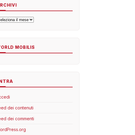
RCHIVI
rchivi
ORLD MOBILIS
NTRA
ccedi
eed dei contenuti
eed dei commenti
ordPress.org