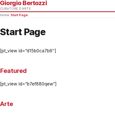
Giorgio Bertozzi
CURATORE D'ARTE
Home
›
Start Page
Start Page
[pt_view id=”d15b0ca7b6″]
Featured
[pt_view id=”b7ef880qew”]
Arte