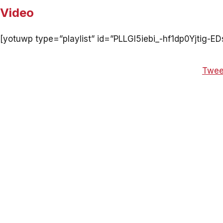
Video
[yotuwp type=”playlist” id=”PLLGl5iebi_-hf1dp0Yjtig-E
Twee