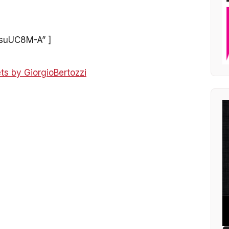
DsuUC8M-A” ]
ts by GiorgioBertozzi