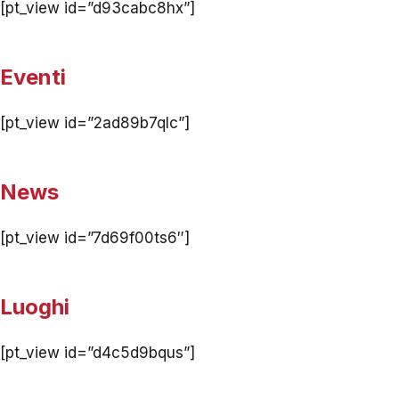
[pt_view id=”d93cabc8hx”]
Eventi
[pt_view id=”2ad89b7qlc”]
News
[pt_view id=”7d69f00ts6″]
Luoghi
[pt_view id=”d4c5d9bqus”]