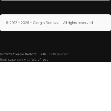
© 2012 – 2026 – Giorgio Bertozzi – All rights reserved
© 2026
Giorgio Bertozzi
. Tutti i diritti riservati.
Realizzato con
♥
su
WordPress