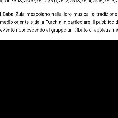
ids=”7508,7509,7510,7511,7512,7513,7514,7515,7516,
I Baba Zula mescolano nella loro musica la tradizione 
medio oriente e della Turchia in particolare. Il pubblico 
evento riconoscendo al gruppo un tributo di applausi mo