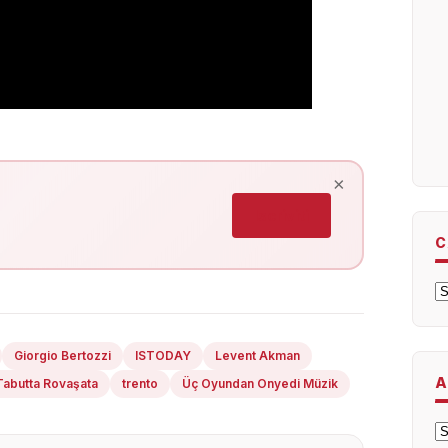
×
Iscriviti
C
C
Giorgio Bertozzi
ISTODAY
Levent Akman
A
Tabutta Rovaşata
trento
Üç Oyundan Onyedi Müzik
A