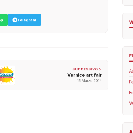
pp
Telegram
W
E
SUCCESSIVO
A
Vernice art fair
15 Marzo 2014
F
F
W
A