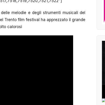
7517,7518,7519,7520,7521,7522″]
delle melodie e degli strumenti musicali del
del Trento film festival ha apprezzato il grande
lto calorosi