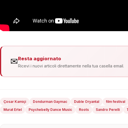
Resta aggiornato
✉
Ricevi i nuovi articoli direttamente nella tua casella email.
Çosar Kamiçi
Dondurman Gaymac
Duble Oryantal
film festival
Murat Ertel
Psychebelly Dance Music
Roots
Sandro Perelli