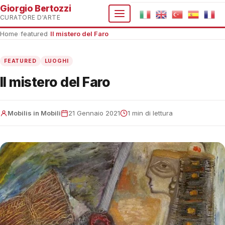
Giorgio Bertozzi
CURATORE D'ARTE
Home
›
featured
›
Il mistero del Faro
FEATURED
LUOGHI
Il mistero del Faro
Mobilis in Mobili
21 Gennaio 2021
1 min di lettura