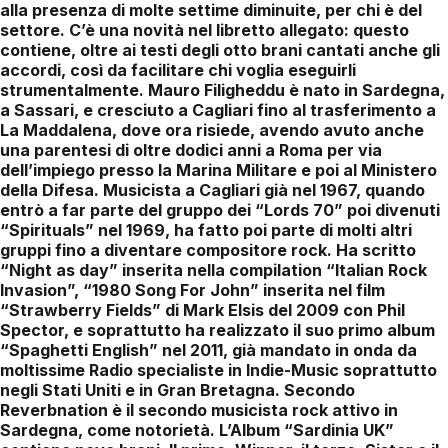
alla presenza di molte settime diminuite, per chi è del
settore. C’è una novità nel libretto allegato: questo
contiene, oltre ai testi degli otto brani cantati anche gli
accordi, così da facilitare chi voglia eseguirli
strumentalmente. Mauro Filigheddu è nato in Sardegna,
a Sassari, e cresciuto a Cagliari fino al trasferimento a
La Maddalena, dove ora risiede, avendo avuto anche
una parentesi di oltre dodici anni a Roma per via
dell’impiego presso la Marina Militare e poi al Ministero
della Difesa. Musicista a Cagliari già nel 1967, quando
entrò a far parte del gruppo dei “Lords 70” poi divenuti
“Spirituals” nel 1969, ha fatto poi parte di molti altri
gruppi fino a diventare compositore rock. Ha scritto
“Night as day” inserita nella compilation “Italian Rock
Invasion”, “1980 Song For John” inserita nel film
“Strawberry Fields” di Mark Elsis del 2009 con Phil
Spector, e soprattutto ha realizzato il suo primo album
“Spaghetti English” nel 2011, già mandato in onda da
moltissime Radio specialiste in Indie-Music soprattutto
negli Stati Uniti e in Gran Bretagna. Secondo
Reverbnation è il secondo musicista rock attivo in
Sardegna, come notorietà. L’Album “Sardinia UK”