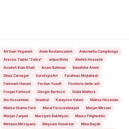
Ali Saei Yeganeh
Amin Rostamzadeh
Antonietta Campilongo
Arezoo Talebi “Zahra”
artportfolio
Atefeh Hosseini
Azadeh Kian Khah
Azam Bahman
Banafshe Anish
Elnaz Zarnegar
EuroExpoArt
Farahnaz Mojtahedi
Fatemeh Hasani
Ferdan Yusufi
Fonderia delle arti
Foojan Farhood
Giorgio Bertozzi
Giulia Mattera
Ida Hosseinian
Istanbul
Katayoon Vatani
Mahsa Hezavian
Mahsa Shams Fard
Maral Forozeshnejad
Marjan Mirzaei
Marjan Zanjani
Marziyeh Bakhtiyari
Mauro Filigheddu
Metaxia Mirzayans
Meysam Honardar
Mina Bayati