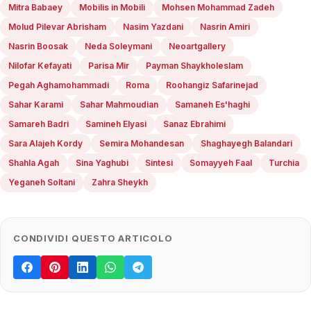
Mitra Babaey
Mobilis in Mobili
Mohsen Mohammad Zadeh
Molud Pilevar Abrisham
Nasim Yazdani
Nasrin Amiri
Nasrin Boosak
Neda Soleymani
Neoartgallery
Nilofar Kefayati
Parisa Mir
Payman Shaykholeslam
Pegah Aghamohammadi
Roma
Roohangiz Safarinejad
Sahar Karami
Sahar Mahmoudian
Samaneh Es'haghi
Samareh Badri
Samineh Elyasi
Sanaz Ebrahimi
Sara Alajeh Kordy
Semira Mohandesan
Shaghayegh Balandari
Shahla Agah
Sina Yaghubi
Sintesi
Somayyeh Faal
Turchia
Yeganeh Soltani
Zahra Sheykh
CONDIVIDI QUESTO ARTICOLO