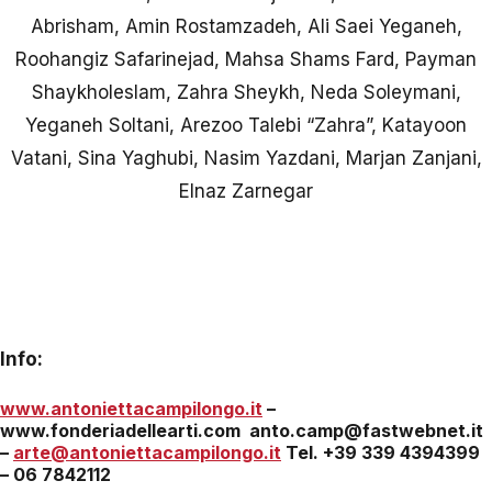
Abrisham, Amin Rostamzadeh, Ali Saei Yeganeh,
Roohangiz Safarinejad, Mahsa Shams Fard, Payman
Shaykholeslam, Zahra Sheykh, Neda Soleymani,
Yeganeh Soltani, Arezoo Talebi “Zahra”, Katayoon
Vatani, Sina Yaghubi, Nasim Yazdani, Marjan Zanjani,
Elnaz Zarnegar
Info:
www.antoniettacampilongo.it
–
www.fonderiadellearti.com anto.camp@fastwebnet.it
–
arte@antoniettacampilongo.it
Tel. +39 339 4394399
– 06 7842112