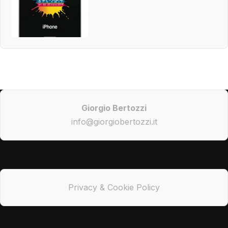
Giorgio Bertozzi
info@giorgiobertozzi.it
Privacy & Cookie Policy