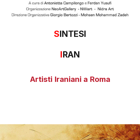
S
INTESI
I
RAN
Artisti Iraniani a Roma