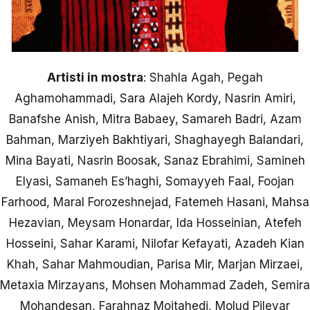
Artisti in mostra
: Shahla Agah, Pegah
Aghamohammadi, Sara Alajeh Kordy, Nasrin Amiri,
Banafshe Anish, Mitra Babaey, Samareh Badri, Azam
Bahman, Marziyeh Bakhtiyari, Shaghayegh Balandari,
Mina Bayati, Nasrin Boosak, Sanaz Ebrahimi, Samineh
Elyasi, Samaneh Es’haghi, Somayyeh Faal, Foojan
Farhood, Maral Forozeshnejad, Fatemeh Hasani, Mahsa
Hezavian, Meysam Honardar, Ida Hosseinian, Atefeh
Hosseini, Sahar Karami, Nilofar Kefayati, Azadeh Kian
Khah, Sahar Mahmoudian, Parisa Mir, Marjan Mirzaei,
Metaxia Mirzayans, Mohsen Mohammad Zadeh, Semira
Mohandesan, Farahnaz Mojtahedi, Molud Pilevar