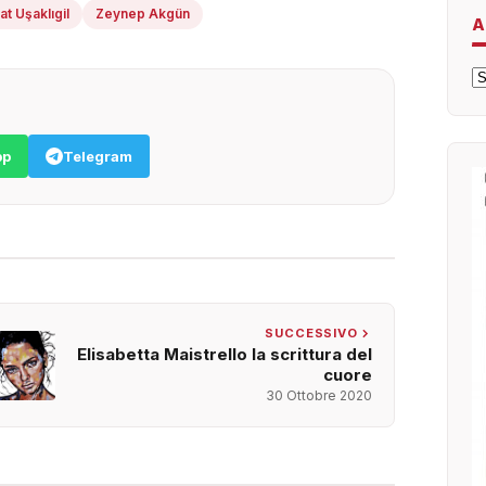
at Uşaklıgil
Zeynep Akgün
A
A
pp
Telegram
SUCCESSIVO
Elisabetta Maistrello la scrittura del
cuore
30 Ottobre 2020