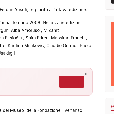
 Ferdan Yusufi, è giunto all’ottava edizione.
l’ormai lontano 2008. Nelle varie edizioni
kgün,
Alba Amoruso ,
M.Zahit
an Ekşioğlu , Saim Erken, Massimo Franchi,
to, Kristina Milakovic, Claudio Orlandi, Paolo
şaklıgil
×
Iscriviti
F
nice del Museo della Fondazione Venanzo