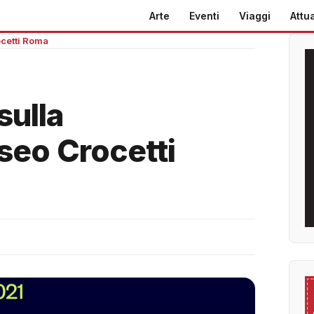
Arte
Eventi
Viaggi
Attua
ocetti Roma
sulla
eo Crocetti