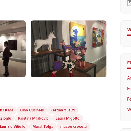
A
W
E
A
F
F
W
bil Kara
Dino Cucinelli
Ferdan Yusufi
şioğlu
Kristina Milakovic
Laura Migotto
aurizio Vitiello
Murat Tolga
museo crocetti