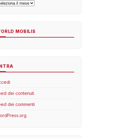
rchivi
ORLD MOBILIS
NTRA
ccedi
eed dei contenuti
eed dei commenti
ordPress.org