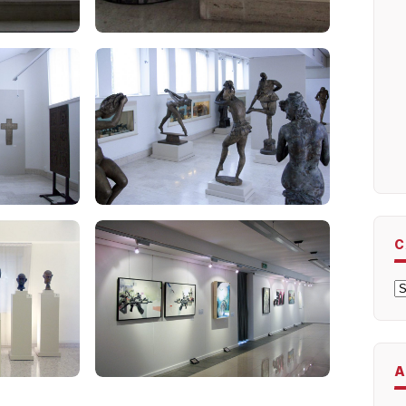
C
C
A