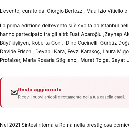
L’evento, curato da: Giorgio Bertozzi, Maurizio Vitiello e
La prima edizione dell’evento si è svolta ad Istanbul nel
hanno partecipato tra gli altri:
Fuat Acaroğlu ,
Zeynep A
Büyükişliyen,
Roberta Coni, Dino Cucinelli, Gürbüz Doğ
Davide Frisoni, Devabil Kara, Fevzi Karakoç, Laura Migot
Profaizer, Maria Rosaria Stigliano, Murat Tolga,
Sayat U
Resta aggiornato
✉
Ricevi i nuovi articoli direttamente nella tua casella email.
Nel 2021 Sintesi ritorna a Roma nella prestigiosa cor