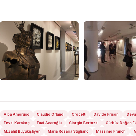
Alba Amoruso
Claudio Orlandi
Crocetti
Davide Frisoni
Deva
Fevzi Karakoç
Fuat Acaroğlu
Giorgio Bertozzi
Gürbüz Doğan Ek
M.Zahit Büyükişliyen
Maria Rosaria Stigliano
Massimo Franchi
M