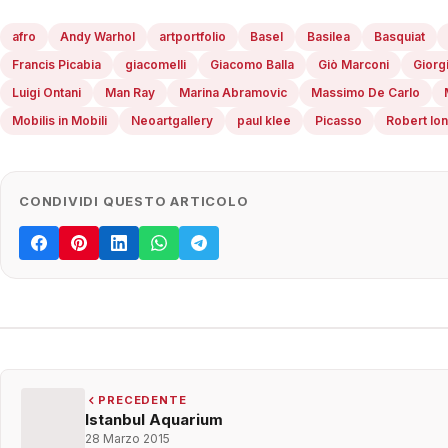
afro
Andy Warhol
artportfolio
Basel
Basilea
Basquiat
Francis Picabia
giacomelli
Giacomo Balla
Giò Marconi
Giorg
Luigi Ontani
Man Ray
Marina Abramovic
Massimo De Carlo
Mobilis in Mobili
Neoartgallery
paul klee
Picasso
Robert lo
CONDIVIDI QUESTO ARTICOLO
PRECEDENTE
Istanbul Aquarium
28 Marzo 2015