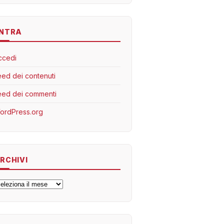
NTRA
ccedi
eed dei contenuti
eed dei commenti
ordPress.org
RCHIVI
rchivi