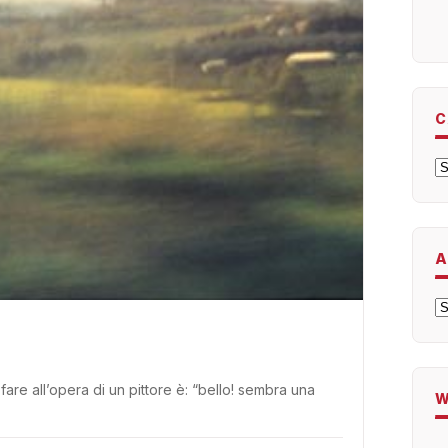
C
C
A
A
are all’opera di un pittore è: “bello! sembra una
W