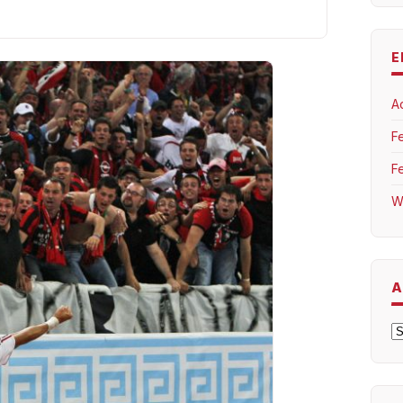
E
A
F
F
W
A
A