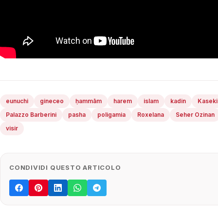
eunuchi
gineceo
ḥammām
harem
islam
kadin
Kaseki
Palazzo Barberini
pasha
poligamia
Roxelana
Seher Ozinan
visir
CONDIVIDI QUESTO ARTICOLO