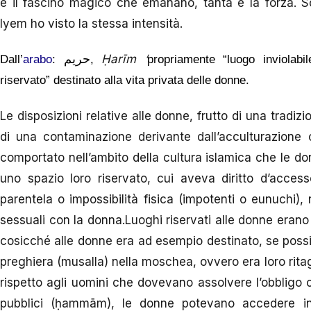
è il fascino magico che emanano, tanta è la forza. So
Iyem ho visto la stessa intensità.
حريم
Ḥarīm ‘
Dall’
arabo
:
,
propriamente “luogo inviolabil
riservato” destinato alla vita privata delle donne.
Le disposizioni relative alle donne, frutto di una tradiz
di una contaminazione derivante dall’acculturazione 
comportato nell’ambito della cultura islamica che le don
uno spazio loro riservato, cui aveva diritto d’acces
parentela o impossibilità fisica (impotenti o eunuchi)
sessuali con la donna.Luoghi riservati alle donne erano a
cosicché alle donne era ad esempio destinato, se possib
preghiera (musalla) nella moschea, ovvero era loro ritag
rispetto agli uomini che dovevano assolvere l’obbligo c
pubblici (ḥammām), le donne potevano accedere in o