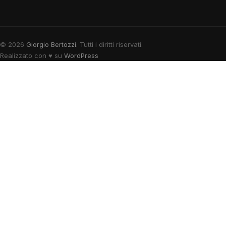
© 2026
Giorgio Bertozzi
. Tutti i diritti riservati.
Realizzato con
♥
su
WordPress